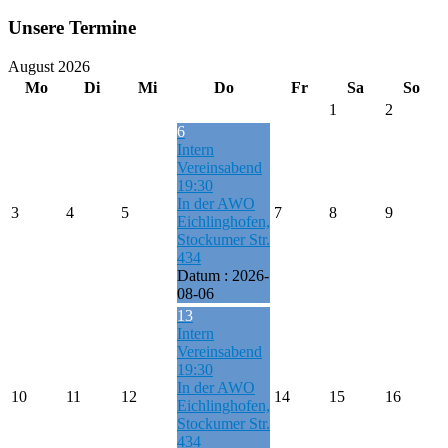
Unsere Termine
August 2026
Mo
Di
Mi
Do
Fr
Sa
So
1
2
6
Intern
Vereinsabend
19:30
In der AWO
3
4
5
7
8
9
Eichlinghofen,
Stockumer Str.
434
Datum :
2026-
08-06
13
Intern
Vereinsabend
19:30
In der AWO
10
11
12
14
15
16
Eichlinghofen,
Stockumer Str.
434