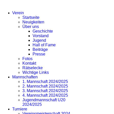
SV EICHLINGHOFEN
Jahr
Monat
Jahr
Monat
Verein
Startseite
Neuigkeiten
Über uns
Geschichte
Vorstand
Jugend
Hall of Fame
Beiträge
Presse
Fotos
Kontakt
Rätselecke
Wichtige Links
Mannschaften
1. Mannschaft 2024/2025
2. Mannschaft 2024/2025
3. Mannschaft 2024/2025
4. Mannschaft 2024/2025
Jugendmannschaft U20
2024/2025
Turniere
Vereinsmeisterschaft 2024