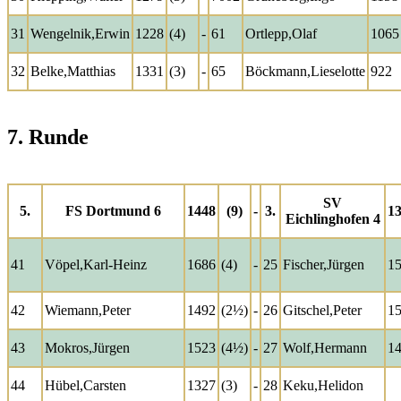
31
Wengelnik,Erwin
1228
(4)
-
61
Ortlepp,Olaf
1065
32
Belke,Matthias
1331
(3)
-
65
Böckmann,Lieselotte
922
7. Runde
SV
5.
FS Dortmund 6
1448
(9)
-
3.
1
Eichlinghofen 4
41
Vöpel,Karl-Heinz
1686
(4)
-
25
Fischer,Jürgen
1
42
Wiemann,Peter
1492
(2½)
-
26
Gitschel,Peter
1
43
Mokros,Jürgen
1523
(4½)
-
27
Wolf,Hermann
1
44
Hübel,Carsten
1327
(3)
-
28
Keku,Helidon