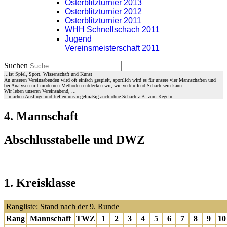
Osterblitzturnier 2013
Osterblitzturnier 2012
Osterblitzturnier 2011
WHH Schnellschach 2011
Jugend
Vereinsmeisterschaft 2011
Suchen
...ist Spiel, Sport, Wissenschaft und Kunst
An unseren Vereinsabenden wird oft einfach gespielt, sportlich wird es für unsere vier Mannschaften und
bei Analysen mit modernen Methoden entdecken wir, wie verblüffend Schach sein kann.
Wir leben unseren Vereinsabend, ...
...machen Ausflüge und treffen uns regelmäßig auch ohne Schach z.B. zum Kegeln
4. Mannschaft
Abschlusstabelle und DWZ
1. Kreisklasse
Rangliste: Stand nach der 9. Runde
Rang
Mannschaft
TWZ
1
2
3
4
5
6
7
8
9
10