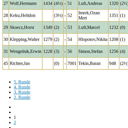
27
Wolf,Hermann
1434
(4½)
-
51
Luft,Andreas
1320
(2½
Imrek,Ozan
28
Keku,Helidon
(3½)
-
52
1351
(1)
Mert
29
Skoecz,Horst
1349
(2)
-
53
Luft,Marcel
1232
(0)
30
Klepping,Walter
1279
(2)
-
54
Hlopotov,Nikita
1208
(1)
31
Wengelnik,Erwin
1228
(3)
-
56
Simon,Stefan
1256
(4)
45
Richter,Jan
(0)
-
7001
Tekin,Baran
948
(2½
5. Runde
4. Runde
3. Runde
2. Runde
1
2