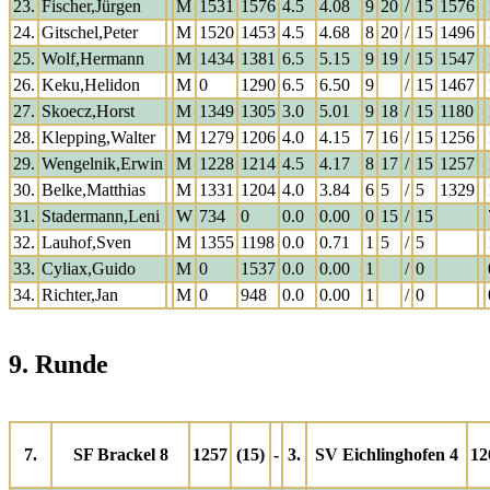
23.
Fischer,Jürgen
M
1531
1576
4.5
4.08
9
20
/
15
1576
24.
Gitschel,Peter
M
1520
1453
4.5
4.68
8
20
/
15
1496
25.
Wolf,Hermann
M
1434
1381
6.5
5.15
9
19
/
15
1547
26.
Keku,Helidon
M
0
1290
6.5
6.50
9
/
15
1467
27.
Skoecz,Horst
M
1349
1305
3.0
5.01
9
18
/
15
1180
28.
Klepping,Walter
M
1279
1206
4.0
4.15
7
16
/
15
1256
29.
Wengelnik,Erwin
M
1228
1214
4.5
4.17
8
17
/
15
1257
30.
Belke,Matthias
M
1331
1204
4.0
3.84
6
5
/
5
1329
31.
Stadermann,Leni
W
734
0
0.0
0.00
0
15
/
15
32.
Lauhof,Sven
M
1355
1198
0.0
0.71
1
5
/
5
33.
Cyliax,Guido
M
0
1537
0.0
0.00
1
/
0
34.
Richter,Jan
M
0
948
0.0
0.00
1
/
0
9. Runde
7.
SF Brackel 8
1257
(15)
-
3.
SV Eichlinghofen 4
12