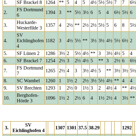
1.
SF Brackel 8
1264
**
5
4
5
4½
5½
5½
7
7
6½
FS Dortmund
2.
1394
3
**
5½
3½
6
5
4
6½
5½
6
6
Huckarde-
3.
1357
4
2½
**
2½
2½
5½
5
6
8
5½
Westerfilde 3
SV
4.
Eichlinghofen
1182
3
4½
5½
**
3½
3½
4½
5½
6½
2
4
5.
SF Lünen 2
1286
3½
2
5½
4½
**
3
3½
4½
5
4
6.
SF Brackel 7
1254
2½
3
2½
4½
5
**
3
2½
6
6½
FS Dortmund
7.
1265
2½
4
3
3½
4½
5
**
3½
3½
5½
7
8.
SC Wambel
1260
1
1½
2
2½
3½
5½
4½
**
4
4
9.
SV Brechten
1293
1
2½
0
1½
3
2
4½
4
**
4½
Berghofen-
10.
1096
1½
2
2½
6
4
1½
2½
4
3½
**
Hörde 3
SV
3.
1307
1301
37.5
38.29
1292
Eichlinghofen 4