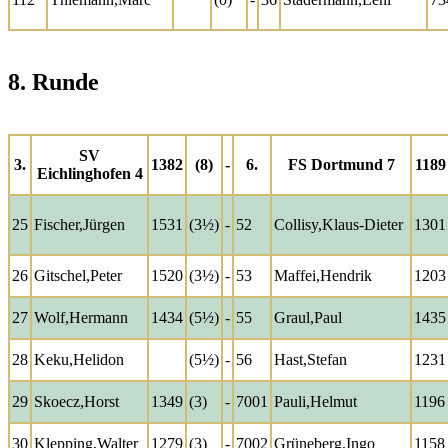
8. Runde
SV
3.
1382
(8)
-
6.
FS Dortmund 7
1189
Eichlinghofen 4
25
Fischer,Jürgen
1531
(3½)
-
52
Collisy,Klaus-Dieter
1301
26
Gitschel,Peter
1520
(3½)
-
53
Maffei,Hendrik
1203
27
Wolf,Hermann
1434
(5½)
-
55
Graul,Paul
1435
28
Keku,Helidon
(5½)
-
56
Hast,Stefan
1231
29
Skoecz,Horst
1349
(3)
-
7001
Pauli,Helmut
1196
30
Klepping,Walter
1279
(3)
-
7002
Grüneberg,Ingo
1158