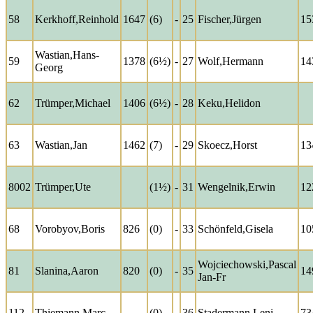
58
Kerkhoff,Reinhold
1647
(6)
-
25
Fischer,Jürgen
15
Wastian,Hans-
59
1378
(6½)
-
27
Wolf,Hermann
14
Georg
62
Trümper,Michael
1406
(6½)
-
28
Keku,Helidon
63
Wastian,Jan
1462
(7)
-
29
Skoecz,Horst
13
8002
Trümper,Ute
(1½)
-
31
Wengelnik,Erwin
12
68
Vorobyov,Boris
826
(0)
-
33
Schönfeld,Gisela
10
Wojciechowski,Pascal
81
Slanina,Aaron
820
(0)
-
35
14
Jan-Fr
112
Thiemann,Marc
(0)
-
36
Stadermann,Leni
73