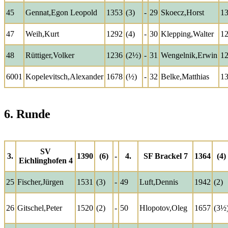
45
Gennat,Egon Leopold
1353
(3)
-
29
Skoecz,Horst
1
47
Weih,Kurt
1292
(4)
-
30
Klepping,Walter
1
48
Rüttiger,Volker
1236
(2½)
-
31
Wengelnik,Erwin
1
6001
Kopelevitsch,Alexander
1678
(½)
-
32
Belke,Matthias
1
6. Runde
SV
3.
1390
(6)
-
4.
SF Brackel 7
1364
(4)
Eichlinghofen 4
25
Fischer,Jürgen
1531
(3)
-
49
Luft,Dennis
1942
(2)
26
Gitschel,Peter
1520
(2)
-
50
Hlopotov,Oleg
1657
(3½