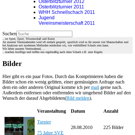
Osterblitzturnier 2012
Osterblitzturnier 2011
WHH Schnellschach 2011
Jugend
Vereinsmeisterschaft 2011
Suchen
...ist Spiel, Sport, Wissenschaft und Kunst
An unseren Vereinsabenden wird oft einfach gespielt, sportlich wird es für unsere vier Mannschaften und
bei Analysen mit modernen Methoden entdecken wir, wie verblüffend Schach sein kann.
Wir leben unseren Vereinsabend, ...
...machen Ausflüge und treffen uns regelmäßig auch ohne Schach z.B. zum Kegeln
Bilder
Hier gibt es ein paar Fotos. Durch das Komprimieren haben die
Bilder schon ein wenig gelitten, einer gemässigten Anfrage nach
dem ein oder anderen Original komme ich per
mail
gerne nach.
Außerdem entfernen oder entfremden wir umgehend Bilder auf den
Wunsch der darauf Abgebildeten(
Bild melden
).
Veranstaltung
Datum
Anzahl
Turnier
28.08.2010
225 Bilder
75 Jahre SVE